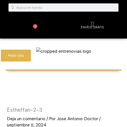
Ir
Buscar
Buscar
al
contenido
0
ENVÍOS GRATIS
Carrito
Pedir cita
Estheffan-2-3
Deja un comentario
/ Por
Jose Antonio Doctor
/
septiembre 6, 2024