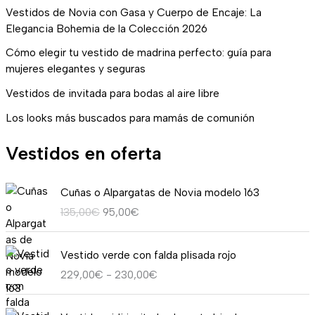
Vestidos de Novia con Gasa y Cuerpo de Encaje: La
Elegancia Bohemia de la Colección 2026
Cómo elegir tu vestido de madrina perfecto: guía para
mujeres elegantes y seguras
Vestidos de invitada para bodas al aire libre
Los looks más buscados para mamás de comunión
Vestidos en oferta
E
E
Cuñas o Alpargatas de Novia modelo 163
l
l
135,00
€
95,00
€
p
p
r
r
R
e
e
Vestido verde con falda plisada rojo
a
c
c
229,00
€
-
230,00
€
n
i
i
g
o
o
E
E
o
o
a