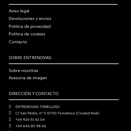
.
g
u
l
s
7
,
0
.
i
a
e
:
Aviso legal
9
0
0
n
l
r
4
Devoluciones y envíos
0
0
€
a
e
a
1
,
€
.
Política de privacidad
l
s
:
0
0
.
Política de cookies
e
:
4
,
0
Contacto
r
5
8
0
€
a
6
0
0
.
:
0
,
€
SOBRE ENTRENOVIAS
7
,
0
.
6
0
0
Sobre nosotras
0
0
€
Asesoría de imagen
,
€
.
0
.
DIRECCIÓN Y CONTACTO
0
€
ENTRENOVIAS TOMELLOSO
.
C/ San Pedro, nº 11 13700 Tomelloso (Ciudad Real)
+34 926 51 42 04
+34 646 83 98 06