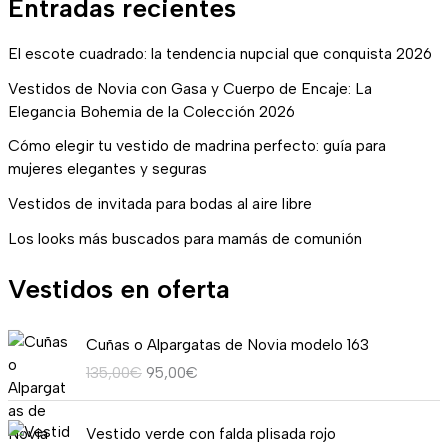
Entradas recientes
El escote cuadrado: la tendencia nupcial que conquista 2026
Vestidos de Novia con Gasa y Cuerpo de Encaje: La
Elegancia Bohemia de la Colección 2026
Cómo elegir tu vestido de madrina perfecto: guía para
mujeres elegantes y seguras
Vestidos de invitada para bodas al aire libre
Los looks más buscados para mamás de comunión
Vestidos en oferta
E
E
Cuñas o Alpargatas de Novia modelo 163
l
l
135,00
€
95,00
€
p
p
r
r
R
e
e
Vestido verde con falda plisada rojo
a