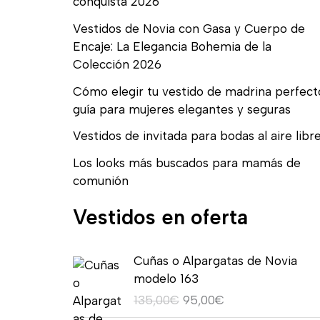
conquista 2026
Vestidos de Novia con Gasa y Cuerpo de
Encaje: La Elegancia Bohemia de la
Colección 2026
Cómo elegir tu vestido de madrina perfect
guía para mujeres elegantes y seguras
Vestidos de invitada para bodas al aire libr
Los looks más buscados para mamás de
comunión
Vestidos en oferta
E
E
Cuñas o Alpargatas de Novia
l
l
modelo 163
p
p
135,00
€
95,00
€
r
r