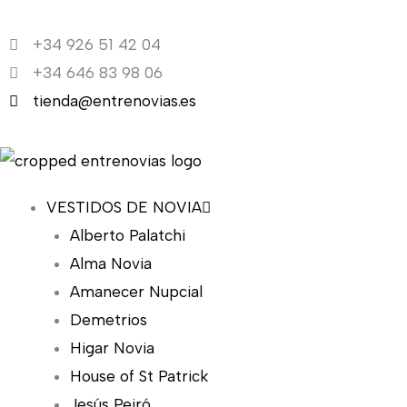
Ir
al
+34 926 51 42 04
contenido
+34 646 83 98 06
tienda@entrenovias.es
VESTIDOS DE NOVIA
Alberto Palatchi
Alma Novia
Amanecer Nupcial
Demetrios
Higar Novia
House of St Patrick
Jesús Peiró