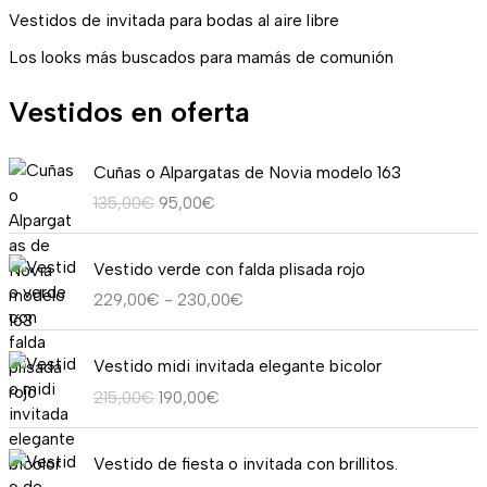
Vestidos de invitada para bodas al aire libre
Los looks más buscados para mamás de comunión
Vestidos en oferta
E
E
Cuñas o Alpargatas de Novia modelo 163
l
l
135,00
€
95,00
€
p
p
r
r
R
e
e
Vestido verde con falda plisada rojo
a
c
c
229,00
€
-
230,00
€
n
i
i
g
o
o
E
E
o
o
a
Vestido midi invitada elegante bicolor
l
l
d
r
c
215,00
€
190,00
€
p
p
e
i
t
r
r
p
g
u
E
E
e
e
r
i
a
Vestido de fiesta o invitada con brillitos.
l
l
c
c
e
n
l