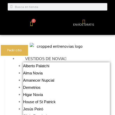
Ir
Buscar
Buscar
al
contenido
0
Carrito
ENVÍOS GRATIS
Pedir cita
VESTIDOS DE NOVIA
Alberto Palatchi
Alma Novia
Amanecer Nupcial
Demetrios
Higar Novia
House of St Patrick
Jesús Peiró