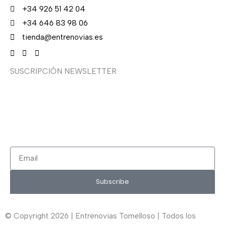
+34 926 51 42 04
+34 646 83 98 06
tienda@entrenovias.es
SUSCRIPCIÓN NEWSLETTER
¿Quieres recibir en primicia nuestras ofertas y
promociones en novia, fiesta, complementos y calzado?
Suscríbete ahora, solo recibirás correos puntuales.
Email
Subscribe
© Copyright 2026 | Entrenovias Tomelloso | Todos los