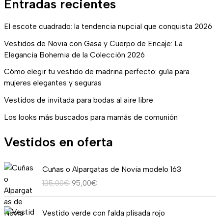
Entradas recientes
El escote cuadrado: la tendencia nupcial que conquista 2026
Vestidos de Novia con Gasa y Cuerpo de Encaje: La
Elegancia Bohemia de la Colección 2026
Cómo elegir tu vestido de madrina perfecto: guía para
mujeres elegantes y seguras
Vestidos de invitada para bodas al aire libre
Los looks más buscados para mamás de comunión
Vestidos en oferta
E
E
Cuñas o Alpargatas de Novia modelo 163
l
l
135,00
€
95,00
€
p
p
r
r
R
e
e
Vestido verde con falda plisada rojo
a