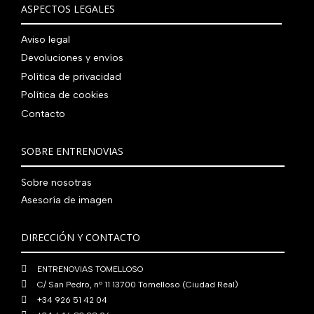
i
t
a
e
ASPECTOS LEGALES
:
0
,
€
.
g
u
l
s
7
,
0
.
i
a
e
:
Aviso legal
9
0
0
n
l
r
4
Devoluciones y envíos
0
0
€
a
e
a
1
,
€
Política de privacidad
.
l
s
:
0
0
.
Política de cookies
e
:
4
,
0
Contacto
r
5
8
0
€
a
6
0
0
.
:
0
,
€
SOBRE ENTRENOVIAS
7
,
0
.
6
0
0
Sobre nosotras
0
0
€
Asesoría de imagen
,
€
.
0
.
DIRECCIÓN Y CONTACTO
0
€
ENTRENOVIAS TOMELLOSO
.
C/ San Pedro, nº 11 13700 Tomelloso (Ciudad Real)
+34 926 51 42 04