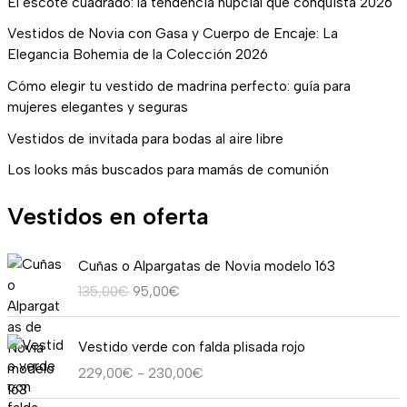
El escote cuadrado: la tendencia nupcial que conquista 2026
Vestidos de Novia con Gasa y Cuerpo de Encaje: La
Elegancia Bohemia de la Colección 2026
Cómo elegir tu vestido de madrina perfecto: guía para
mujeres elegantes y seguras
Vestidos de invitada para bodas al aire libre
Los looks más buscados para mamás de comunión
Vestidos en oferta
E
E
Cuñas o Alpargatas de Novia modelo 163
l
l
135,00
€
95,00
€
p
p
r
r
R
e
e
Vestido verde con falda plisada rojo
a
c
c
229,00
€
-
230,00
€
n
i
i
g
o
o