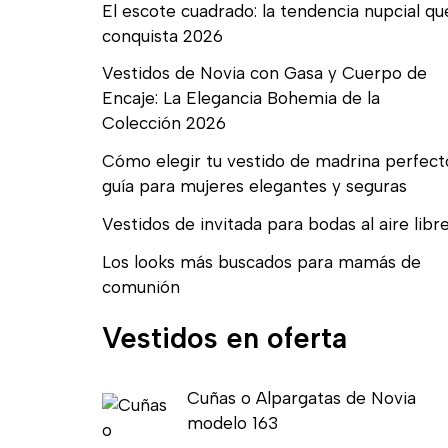
El escote cuadrado: la tendencia nupcial qu
conquista 2026
Vestidos de Novia con Gasa y Cuerpo de
Encaje: La Elegancia Bohemia de la
Colección 2026
Cómo elegir tu vestido de madrina perfect
guía para mujeres elegantes y seguras
Vestidos de invitada para bodas al aire libr
Los looks más buscados para mamás de
comunión
Vestidos en oferta
E
E
Cuñas o Alpargatas de Novia
l
l
modelo 163
p
p