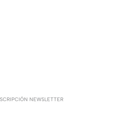
USCRIPCIÓN NEWSLETTER
uieres recibir en primicia
estras ofertas y promociones
 novia, fiesta, complementos y