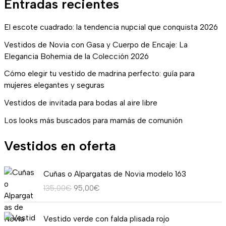
Entradas recientes
El escote cuadrado: la tendencia nupcial que conquista 2026
Vestidos de Novia con Gasa y Cuerpo de Encaje: La
Elegancia Bohemia de la Colección 2026
Cómo elegir tu vestido de madrina perfecto: guía para
mujeres elegantes y seguras
Vestidos de invitada para bodas al aire libre
Los looks más buscados para mamás de comunión
Vestidos en oferta
E
E
Cuñas o Alpargatas de Novia modelo 163
l
l
135,00
€
95,00
€
p
p
r
r
R
e
e
Vestido verde con falda plisada rojo
a