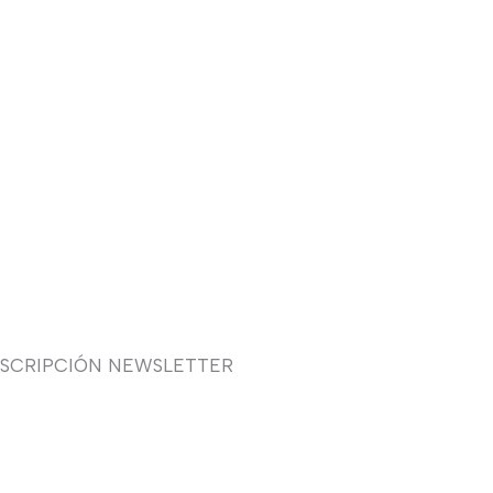
USCRIPCIÓN NEWSLETTER
uieres recibir en primicia
estras ofertas y promociones
 novia, fiesta, complementos y