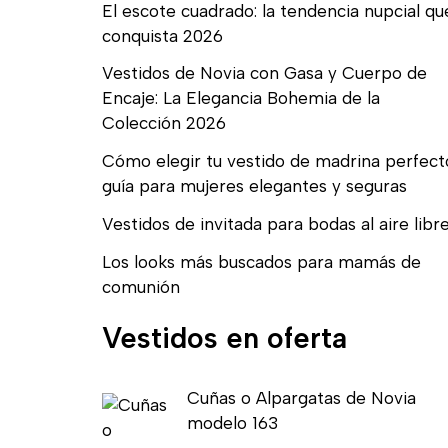
El escote cuadrado: la tendencia nupcial qu
conquista 2026
Vestidos de Novia con Gasa y Cuerpo de
Encaje: La Elegancia Bohemia de la
Colección 2026
Cómo elegir tu vestido de madrina perfect
guía para mujeres elegantes y seguras
Vestidos de invitada para bodas al aire libr
Los looks más buscados para mamás de
comunión
Vestidos en oferta
E
E
Cuñas o Alpargatas de Novia
l
l
modelo 163
p
p