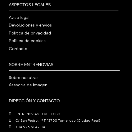
€
i
t
a
e
ASPECTOS LEGALES
:
0
,
€
.
g
u
l
s
7
,
0
.
i
a
e
:
Aviso legal
9
0
0
n
l
r
4
Devoluciones y envíos
0
0
€
a
e
a
1
,
€
.
Política de privacidad
l
s
:
0
0
.
Política de cookies
e
:
4
,
0
Contacto
r
5
8
0
€
a
6
0
0
.
:
0
,
€
SOBRE ENTRENOVIAS
7
,
0
.
6
0
0
Sobre nosotras
0
0
€
Asesoría de imagen
,
€
.
0
.
DIRECCIÓN Y CONTACTO
0
€
ENTRENOVIAS TOMELLOSO
.
C/ San Pedro, nº 11 13700 Tomelloso (Ciudad Real)
+34 926 51 42 04