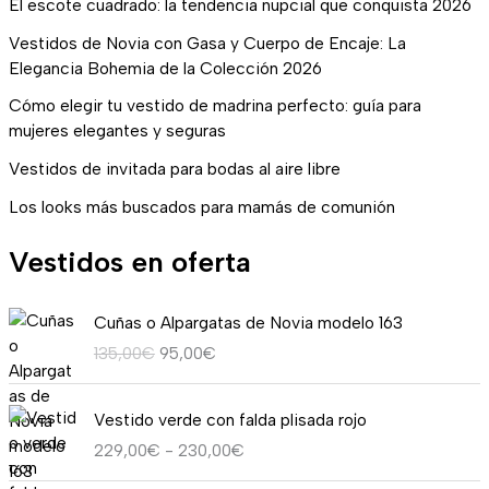
El escote cuadrado: la tendencia nupcial que conquista 2026
Vestidos de Novia con Gasa y Cuerpo de Encaje: La
Elegancia Bohemia de la Colección 2026
Cómo elegir tu vestido de madrina perfecto: guía para
mujeres elegantes y seguras
Vestidos de invitada para bodas al aire libre
Los looks más buscados para mamás de comunión
Vestidos en oferta
E
E
Cuñas o Alpargatas de Novia modelo 163
l
l
135,00
€
95,00
€
p
p
r
r
R
e
e
Vestido verde con falda plisada rojo
a
c
c
229,00
€
-
230,00
€
n
i
i
g
o
o