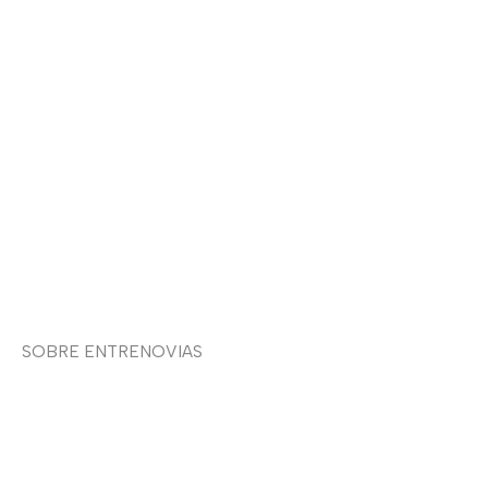
Aviso legal
Devoluciones y envíos
Política de privacidad
Política de cookies
Contacto
SOBRE ENTRENOVIAS
Sobre nosotras
Asesoría de imagen