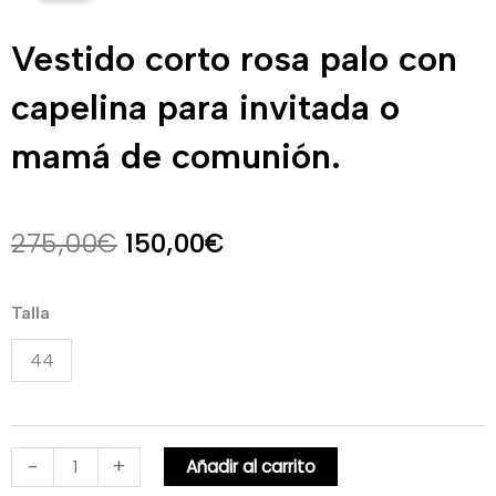
Vestido corto rosa palo con
capelina para invitada o
mamá de comunión.
El
El
275,00
€
150,00
€
precio
precio
Vestido
Talla
original
actual
corto
44
rosa
era:
es:
palo
275,00€.
150,00€.
con
capelina
-
+
Añadir al carrito
para