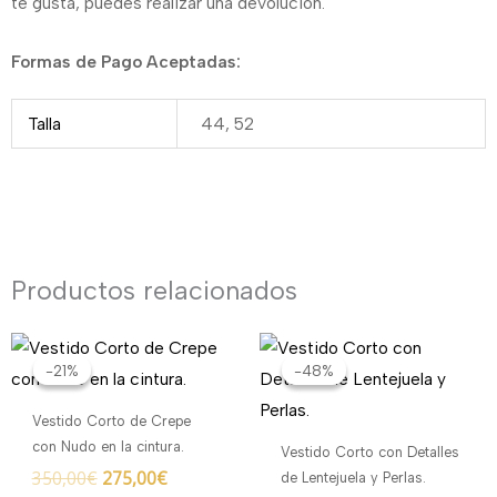
te gusta, puedes realizar una devolución.
Formas de Pago Aceptadas:
Talla
44, 52
Productos relacionados
El
El
El
El
precio
precio
precio
precio
-21%
-21%
-48%
-48%
original
actual
original
actual
era:
es:
era:
es:
Vestido Corto de Crepe
350,00€.
275,00€.
250,00€.
130,00€.
con Nudo en la cintura.
Vestido Corto con Detalles
350,00
€
275,00
€
de Lentejuela y Perlas.