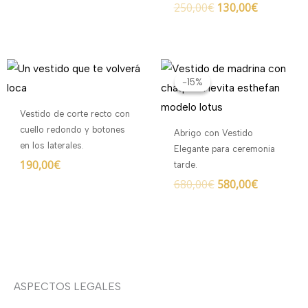
250,00
€
130,00
€
El
El
precio
precio
-15%
-15%
original
actual
era:
es:
Vestido de corte recto con
680,00€.
580,00€.
cuello redondo y botones
Abrigo con Vestido
en los laterales.
Elegante para ceremonia
190,00
€
tarde.
680,00
€
580,00
€
ASPECTOS LEGALES