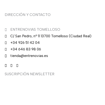
DIRECCIÓN Y CONTACTO
ENTRENOVIAS TOMELLOSO
C/ San Pedro, nº 11 13700 Tomelloso (Ciudad Real)
+34 926 51 42 04
+34 646 83 98 06
tienda@entrenovias.es
SUSCRIPCIÓN NEWSLETTER
¿Quieres recibir en primicia nuestras ofertas y
promociones en novia, fiesta, complementos y calzado?
Suscríbete ahora, solo recibirás correos puntuales.