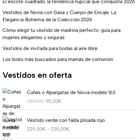
El escote cuadrado: la tendencia nupcial que conquista 2026
Vestidos de Novia con Gasa y Cuerpo de Encaje: La
Elegancia Bohemia de la Colección 2026
Cómo elegir tu vestido de madrina perfecto: guía para
mujeres elegantes y seguras
Vestidos de invitada para bodas al aire libre
Los looks más buscados para mamás de comunión
Vestidos en oferta
E
E
Cuñas o Alpargatas de Novia modelo 163
l
l
135,00
€
95,00
€
p
p
r
r
R
e
e
Vestido verde con falda plisada rojo
a
c
c
229,00
€
-
230,00
€
n
i
i
g
o
o