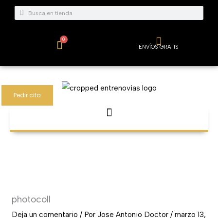
Ir
Buscar
Buscar
al
contenido
0
Carrito
ENVÍOS GRATIS
Pedir cita
photocoll
Deja un comentario
/ Por
Jose Antonio Doctor
/
marzo 13,