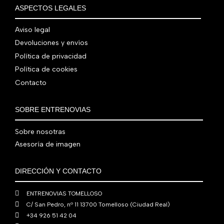
€
i
t
a
e
ASPECTOS LEGALES
:
0
,
€
.
g
u
l
s
7
,
0
.
i
a
e
:
Aviso legal
9
0
0
n
l
r
4
Devoluciones y envíos
0
0
€
a
e
a
1
,
€
.
Política de privacidad
l
s
:
0
0
.
Política de cookies
e
:
4
,
0
Contacto
r
5
8
0
€
a
6
0
0
.
:
0
,
€
SOBRE ENTRENOVIAS
7
,
0
.
6
0
0
Sobre nosotras
0
0
€
Asesoría de imagen
,
€
.
0
.
DIRECCIÓN Y CONTACTO
0
€
ENTRENOVIAS TOMELLOSO
.
C/ San Pedro, nº 11 13700 Tomelloso (Ciudad Real)
+34 926 51 42 04