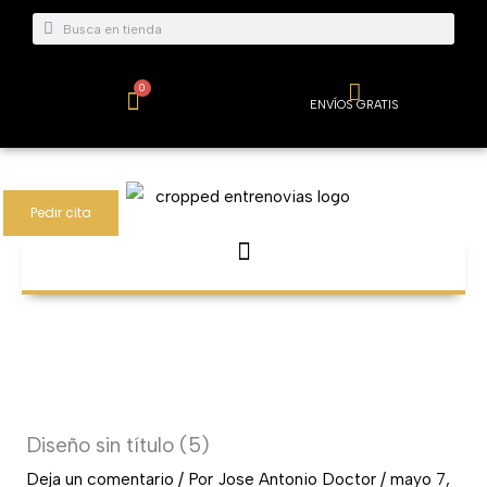
Ir
Buscar
Buscar
al
contenido
0
Carrito
ENVÍOS GRATIS
Pedir cita
Diseño sin título (5)
Deja un comentario
/ Por
Jose Antonio Doctor
/
mayo 7,