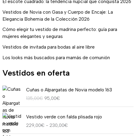
El escote cuadrado: la tendencia nupcial que conquista 2026
Vestidos de Novia con Gasa y Cuerpo de Encaje: La
Elegancia Bohemia de la Colección 2026
Cómo elegir tu vestido de madrina perfecto: guía para
mujeres elegantes y seguras
Vestidos de invitada para bodas al aire libre
Los looks más buscados para mamás de comunión
Vestidos en oferta
E
E
Cuñas o Alpargatas de Novia modelo 163
l
l
135,00
€
95,00
€
p
p
r
r
R
e
e
Vestido verde con falda plisada rojo
a
c
c
229,00
€
-
230,00
€
n
i
i
g
o
o