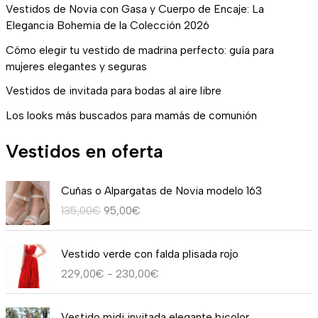
Vestidos de Novia con Gasa y Cuerpo de Encaje: La
Elegancia Bohemia de la Colección 2026
Cómo elegir tu vestido de madrina perfecto: guía para
mujeres elegantes y seguras
Vestidos de invitada para bodas al aire libre
Los looks más buscados para mamás de comunión
Vestidos en oferta
E
E
Cuñas o Alpargatas de Novia modelo 163
l
l
135,00
€
95,00
€
p
p
r
r
R
e
e
Vestido verde con falda plisada rojo
a
c
c
229,00
€
-
230,00
€
n
i
i
g
o
o
E
E
o
o
a
Vestido midi invitada elegante bicolor