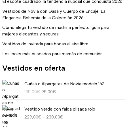
El escote cuadrado: la tendencia nupcial que conquista 2026
Vestidos de Novia con Gasa y Cuerpo de Encaje: La
Elegancia Bohemia de la Colección 2026
Cómo elegir tu vestido de madrina perfecto: guía para
mujeres elegantes y seguras
Vestidos de invitada para bodas al aire libre
Los looks más buscados para mamás de comunión
Vestidos en oferta
E
E
Cuñas o Alpargatas de Novia modelo 163
l
l
135,00
€
95,00
€
p
p
r
r
R
e
e
Vestido verde con falda plisada rojo
a
c
c
229,00
€
-
230,00
€
n
i
i
g
o
o