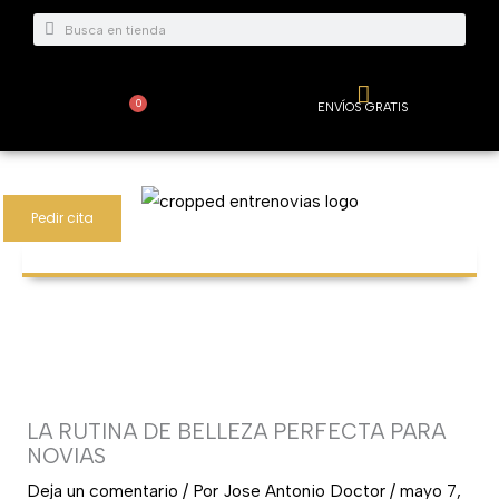
Ir
Buscar
Buscar
al
contenido
0
ENVÍOS GRATIS
Carrito
Pedir cita
LA RUTINA DE BELLEZA PERFECTA PARA
NOVIAS
Deja un comentario
/ Por
Jose Antonio Doctor
/
mayo 7,