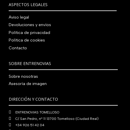
€
i
t
a
e
ASPECTOS LEGALES
:
0
,
€
.
g
u
l
s
7
,
0
.
i
a
e
:
Aviso legal
9
0
0
n
l
r
4
Devoluciones y envíos
0
0
€
a
e
a
1
,
€
.
Política de privacidad
l
s
:
0
0
.
Política de cookies
e
:
4
,
0
Contacto
r
5
8
0
€
a
6
0
0
.
:
0
,
€
SOBRE ENTRENOVIAS
7
,
0
.
6
0
0
Sobre nosotras
0
0
€
Asesoría de imagen
,
€
.
0
.
DIRECCIÓN Y CONTACTO
0
€
ENTRENOVIAS TOMELLOSO
.
C/ San Pedro, nº 11 13700 Tomelloso (Ciudad Real)
+34 926 51 42 04