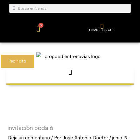
Ir
Buscar
Buscar
al
contenido
0
Carrito
ENVÍOS GRATIS
Pedir cita
invitación boda 6
Deja un comentario
/ Por
Jose Antonio Doctor
/
junio 19,