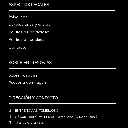
€
i
t
a
e
ASPECTOS LEGALES
:
0
,
€
.
g
u
l
s
7
,
0
.
i
a
e
:
Aviso legal
9
0
0
n
l
r
4
Devoluciones y envíos
0
0
€
a
e
a
1
,
€
.
Política de privacidad
l
s
:
0
0
.
Política de cookies
e
:
4
,
0
Contacto
r
5
8
0
€
a
6
0
0
.
:
0
,
€
SOBRE ENTRENOVIAS
7
,
0
.
6
0
0
Sobre nosotras
0
0
€
Asesoría de imagen
,
€
.
0
.
DIRECCIÓN Y CONTACTO
0
€
ENTRENOVIAS TOMELLOSO
.
C/ San Pedro, nº 11 13700 Tomelloso (Ciudad Real)
+34 926 51 42 04