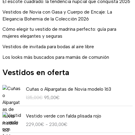
El escote cuadrado: la tendencia nupcial que conquista 2026
Vestidos de Novia con Gasa y Cuerpo de Encaje: La
Elegancia Bohemia de la Colección 2026
Cómo elegir tu vestido de madrina perfecto: guía para
mujeres elegantes y seguras
Vestidos de invitada para bodas al aire libre
Los looks más buscados para mamás de comunión
Vestidos en oferta
E
E
Cuñas o Alpargatas de Novia modelo 163
l
l
135,00
€
95,00
€
p
p
r
r
R
e
e
Vestido verde con falda plisada rojo
a
c
c
229,00
€
-
230,00
€
n
i
i
g
o
o