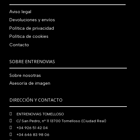
.
g
u
l
s
7
,
0
.
i
a
e
:
Aviso legal
9
0
0
n
l
r
4
Devoluciones y envíos
0
0
€
a
e
a
1
,
€
.
Política de privacidad
l
s
:
0
0
.
Política de cookies
e
:
4
,
0
Contacto
r
5
8
0
€
a
6
0
0
.
:
0
,
€
SOBRE ENTRENOVIAS
7
,
0
.
6
0
0
Sobre nosotras
0
0
€
Asesoría de imagen
,
€
.
0
.
DIRECCIÓN Y CONTACTO
0
€
ENTRENOVIAS TOMELLOSO
.
C/ San Pedro, nº 11 13700 Tomelloso (Ciudad Real)
+34 926 51 42 04
+34 646 83 98 06