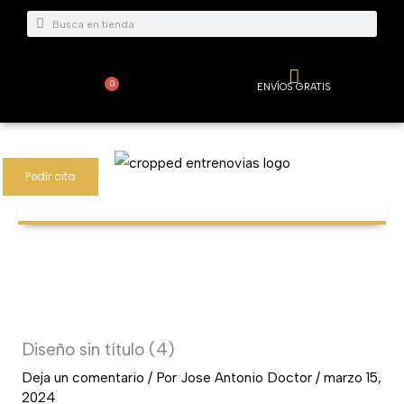
Ir
Buscar
Buscar
al
contenido
0
ENVÍOS GRATIS
Carrito
Pedir cita
Diseño sin título (4)
Deja un comentario
/ Por
Jose Antonio Doctor
/
marzo 15,
2024