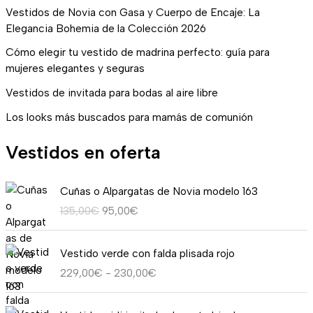
Vestidos de Novia con Gasa y Cuerpo de Encaje: La
Elegancia Bohemia de la Colección 2026
Cómo elegir tu vestido de madrina perfecto: guía para
mujeres elegantes y seguras
Vestidos de invitada para bodas al aire libre
Los looks más buscados para mamás de comunión
Vestidos en oferta
E
E
Cuñas o Alpargatas de Novia modelo 163
l
l
135,00
€
95,00
€
p
p
r
r
R
e
e
Vestido verde con falda plisada rojo
a
c
c
229,00
€
-
230,00
€
n
i
i
g
o
o
E
E
o
o
a