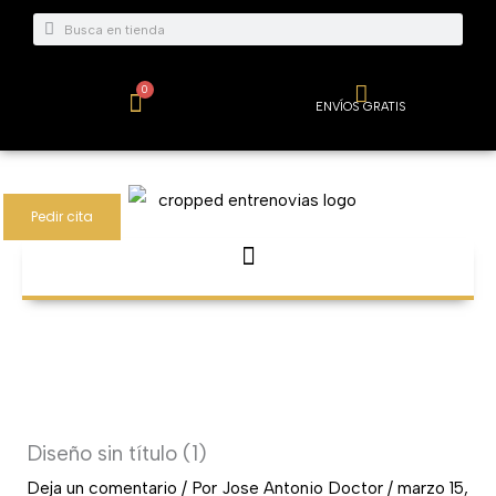
Ir
Buscar
Buscar
al
contenido
0
Carrito
ENVÍOS GRATIS
Pedir cita
Diseño sin título (1)
Deja un comentario
/ Por
Jose Antonio Doctor
/
marzo 15,