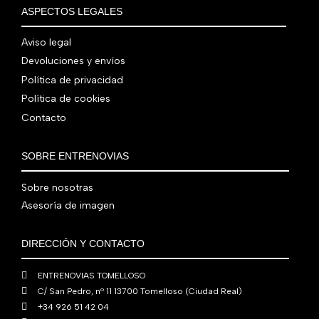
€
i
t
a
e
ASPECTOS LEGALES
:
0
,
€
.
g
u
l
s
7
,
0
.
i
a
e
:
Aviso legal
9
0
0
n
l
r
4
Devoluciones y envíos
0
0
€
a
e
a
1
,
€
.
Política de privacidad
l
s
:
0
0
.
Política de cookies
e
:
4
,
0
Contacto
r
5
8
0
€
a
6
0
0
.
:
0
,
€
SOBRE ENTRENOVIAS
7
,
0
.
6
0
0
Sobre nosotras
0
0
€
Asesoría de imagen
,
€
.
0
.
DIRECCIÓN Y CONTACTO
0
€
ENTRENOVIAS TOMELLOSO
.
C/ San Pedro, nº 11 13700 Tomelloso (Ciudad Real)
+34 926 51 42 04