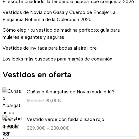
El escote cuadrado: la tendencia nupcial que conquista 2026
Vestidos de Novia con Gasa y Cuerpo de Encaje: La
Elegancia Bohemia de la Colección 2026
Cómo elegir tu vestido de madrina perfecto: guía para
mujeres elegantes y seguras
Vestidos de invitada para bodas al aire libre
Los looks más buscados para mamás de comunión
Vestidos en oferta
E
E
Cuñas o Alpargatas de Novia modelo 163
l
l
135,00
€
95,00
€
p
p
r
r
R
e
e
Vestido verde con falda plisada rojo
a
c
c
229,00
€
-
230,00
€
n
i
i
g
o
o