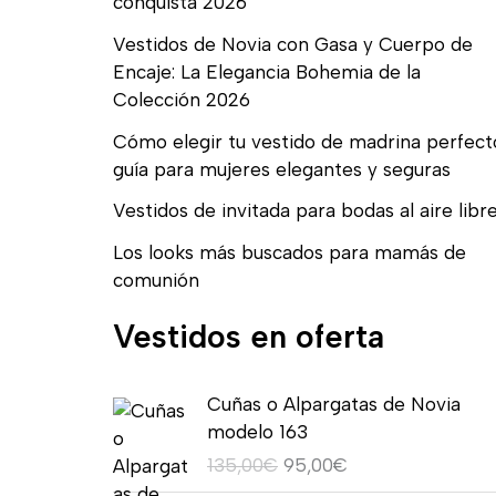
conquista 2026
Vestidos de Novia con Gasa y Cuerpo de
Encaje: La Elegancia Bohemia de la
Colección 2026
Cómo elegir tu vestido de madrina perfect
guía para mujeres elegantes y seguras
Vestidos de invitada para bodas al aire libr
Los looks más buscados para mamás de
comunión
Vestidos en oferta
E
E
Cuñas o Alpargatas de Novia
l
l
modelo 163
p
p
135,00
€
95,00
€
r
r