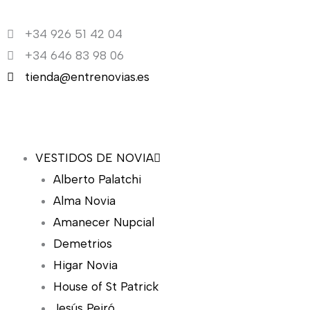
Ir
al
+34 926 51 42 04
contenido
+34 646 83 98 06
tienda@entrenovias.es
VESTIDOS DE NOVIA
Alberto Palatchi
Alma Novia
Amanecer Nupcial
Demetrios
Higar Novia
House of St Patrick
Jesús Peiró