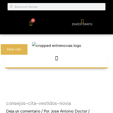
Ir
Buscar
Buscar
al
contenido
0
Carrito
ENVÍOS GRATIS
Pedir cita
consejos-cita-vestidos-novia
Deja un comentario
/ Por
Jose Antonio Doctor
/