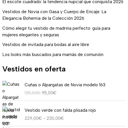
El escote cuadrado: la tendencia nupcial que conquista 2026
Vestidos de Novia con Gasa y Cuerpo de Encaje: La
Elegancia Bohemia de la Colección 2026
Cómo elegir tu vestido de madrina perfecto: guía para
mujeres elegantes y seguras
Vestidos de invitada para bodas al aire libre
Los looks más buscados para mamás de comunión
Vestidos en oferta
E
E
Cuñas o Alpargatas de Novia modelo 163
l
l
135,00
€
95,00
€
p
p
r
r
R
e
e
Vestido verde con falda plisada rojo
a
c
c
229,00
€
-
230,00
€
n
i
i
g
o
o