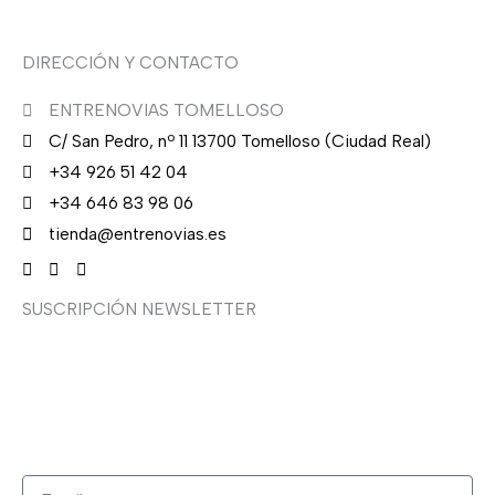
DIRECCIÓN Y CONTACTO
ENTRENOVIAS TOMELLOSO
C/ San Pedro, nº 11 13700 Tomelloso (Ciudad Real)
+34 926 51 42 04
+34 646 83 98 06
tienda@entrenovias.es
SUSCRIPCIÓN NEWSLETTER
¿Quieres recibir en primicia nuestras ofertas y
promociones en novia, fiesta, complementos y calzado?
Suscríbete ahora, solo recibirás correos puntuales.
Email