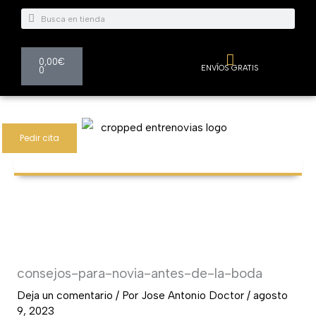
Ir
Buscar
Buscar
al
contenido
Carrito
0,00
€
ENVÍOS GRATIS
0
Pedir cita
consejos-para-novia-antes-de-la-boda
Deja un comentario
/ Por
Jose Antonio Doctor
/
agosto
9, 2023