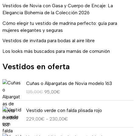
Vestidos de Novia con Gasa y Cuerpo de Encaje: La
Elegancia Bohemia de la Colección 2026
Cómo elegir tu vestido de madrina perfecto: guía para
mujeres elegantes y seguras
Vestidos de invitada para bodas al aire libre
Los looks más buscados para mamás de comunión
Vestidos en oferta
E
E
Cuñas o Alpargatas de Novia modelo 163
l
l
135,00
€
95,00
€
p
p
r
r
R
e
e
Vestido verde con falda plisada rojo
a
c
c
229,00
€
-
230,00
€
n
i
i
g
o
o
E
E
o
o
a