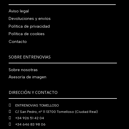
.
g
u
l
s
7
,
0
.
i
a
e
:
Aviso legal
9
0
0
n
l
r
4
Devoluciones y envíos
0
0
€
a
e
a
1
,
€
.
Política de privacidad
l
s
:
0
0
.
Política de cookies
e
:
4
,
0
Contacto
r
5
8
0
€
a
6
0
0
.
:
0
,
€
SOBRE ENTRENOVIAS
7
,
0
.
6
0
0
Sobre nosotras
0
0
€
Asesoría de imagen
,
€
.
0
.
DIRECCIÓN Y CONTACTO
0
€
ENTRENOVIAS TOMELLOSO
.
C/ San Pedro, nº 11 13700 Tomelloso (Ciudad Real)
+34 926 51 42 04
+34 646 83 98 06