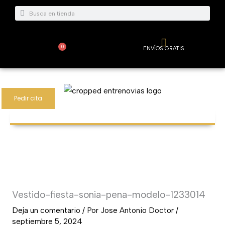
Ir
Buscar
Buscar
al
contenido
0
ENVÍOS GRATIS
Carrito
Pedir cita
Vestido-fiesta-sonia-pena-modelo-1233014
Deja un comentario
/ Por
Jose Antonio Doctor
/
septiembre 5, 2024