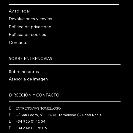
.
g
u
l
s
7
,
0
.
i
a
e
:
Aviso legal
9
0
0
n
l
r
4
Devoluciones y envíos
0
0
€
a
e
a
1
,
€
.
Política de privacidad
l
s
:
0
0
.
Política de cookies
e
:
4
,
0
Contacto
r
5
8
0
€
a
6
0
0
.
:
0
,
€
SOBRE ENTRENOVIAS
7
,
0
.
6
0
0
Sobre nosotras
0
0
€
Asesoría de imagen
,
€
.
0
.
DIRECCIÓN Y CONTACTO
0
€
ENTRENOVIAS TOMELLOSO
.
C/ San Pedro, nº 11 13700 Tomelloso (Ciudad Real)
+34 926 51 42 04
+34 646 83 98 06