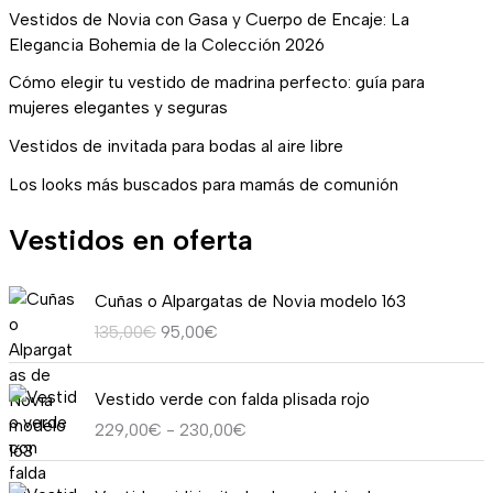
Vestidos de Novia con Gasa y Cuerpo de Encaje: La
Elegancia Bohemia de la Colección 2026
Cómo elegir tu vestido de madrina perfecto: guía para
mujeres elegantes y seguras
Vestidos de invitada para bodas al aire libre
Los looks más buscados para mamás de comunión
Vestidos en oferta
E
E
Cuñas o Alpargatas de Novia modelo 163
l
l
135,00
€
95,00
€
p
p
r
r
R
e
e
Vestido verde con falda plisada rojo
a
c
c
229,00
€
-
230,00
€
n
i
i
g
o
o
E
E
o
o
a