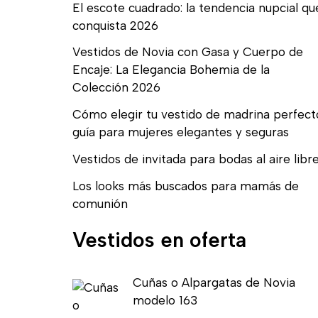
El escote cuadrado: la tendencia nupcial qu
conquista 2026
Vestidos de Novia con Gasa y Cuerpo de
Encaje: La Elegancia Bohemia de la
Colección 2026
Cómo elegir tu vestido de madrina perfect
guía para mujeres elegantes y seguras
Vestidos de invitada para bodas al aire libr
Los looks más buscados para mamás de
comunión
Vestidos en oferta
E
E
Cuñas o Alpargatas de Novia
l
l
modelo 163
p
p