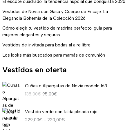
El escote cuadrado: la tendencia nupcial que conquista 2026
Vestidos de Novia con Gasa y Cuerpo de Encaje: La
Elegancia Bohemia de la Colección 2026
Cómo elegir tu vestido de madrina perfecto: guía para
mujeres elegantes y seguras
Vestidos de invitada para bodas al aire libre
Los looks más buscados para mamás de comunión
Vestidos en oferta
E
E
Cuñas o Alpargatas de Novia modelo 163
l
l
135,00
€
95,00
€
p
p
r
r
R
e
e
Vestido verde con falda plisada rojo
a
c
c
229,00
€
-
230,00
€
n
i
i
g
o
o