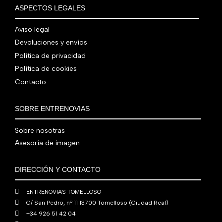
€
i
t
a
e
ASPECTOS LEGALES
:
0
,
€
.
g
u
l
s
7
,
0
.
i
a
e
:
Aviso legal
9
0
0
n
l
r
4
Devoluciones y envíos
0
0
€
a
e
a
1
,
€
.
Política de privacidad
l
s
:
0
0
.
Política de cookies
e
:
4
,
0
Contacto
r
5
8
0
€
a
6
0
0
.
:
0
,
€
SOBRE ENTRENOVIAS
7
,
0
.
6
0
0
Sobre nosotras
0
0
€
Asesoría de imagen
,
€
.
0
.
DIRECCIÓN Y CONTACTO
0
€
ENTRENOVIAS TOMELLOSO
.
C/ San Pedro, nº 11 13700 Tomelloso (Ciudad Real)
+34 926 51 42 04