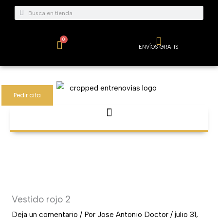
Ir
Buscar
Buscar
al
contenido
0
Carrito
ENVÍOS GRATIS
Pedir cita
Vestido rojo 2
Deja un comentario
/ Por
Jose Antonio Doctor
/
julio 31,