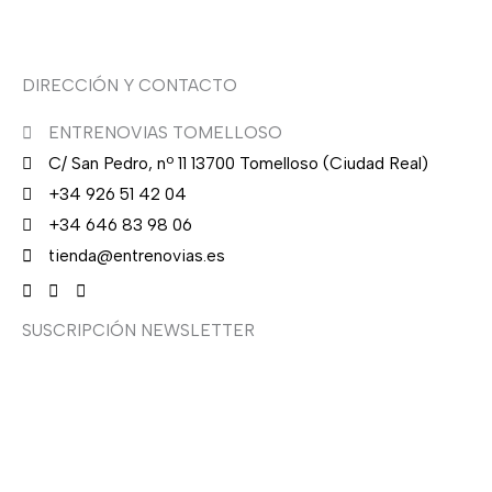
Asesoría de imagen
DIRECCIÓN Y CONTACTO
ENTRENOVIAS TOMELLOSO
C/ San Pedro, nº 11 13700 Tomelloso (Ciudad Real)
+34 926 51 42 04
+34 646 83 98 06
tienda@entrenovias.es
SUSCRIPCIÓN NEWSLETTER
¿Quieres recibir en primicia nuestras ofertas y
promociones en novia, fiesta, complementos y calzado?
Suscríbete ahora, solo recibirás correos puntuales.