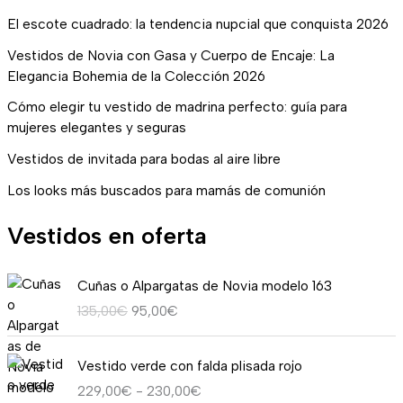
El escote cuadrado: la tendencia nupcial que conquista 2026
Vestidos de Novia con Gasa y Cuerpo de Encaje: La
Elegancia Bohemia de la Colección 2026
Cómo elegir tu vestido de madrina perfecto: guía para
mujeres elegantes y seguras
Vestidos de invitada para bodas al aire libre
Los looks más buscados para mamás de comunión
Vestidos en oferta
E
E
Cuñas o Alpargatas de Novia modelo 163
l
l
135,00
€
95,00
€
p
p
r
r
R
e
e
Vestido verde con falda plisada rojo
a
c
c
229,00
€
-
230,00
€
n
i
i