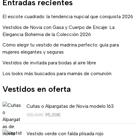
Entradas recientes
El escote cuadrado: la tendencia nupcial que conquista 2026
Vestidos de Novia con Gasa y Cuerpo de Encaje: La
Elegancia Bohemia de la Colección 2026
Cómo elegir tu vestido de madrina perfecto: guía para
mujeres elegantes y seguras
Vestidos de invitada para bodas al aire libre
Los looks más buscados para mamás de comunión
Vestidos en oferta
E
E
Cuñas o Alpargatas de Novia modelo 163
l
l
135,00
€
95,00
€
p
p
r
r
R
e
e
Vestido verde con falda plisada rojo
a