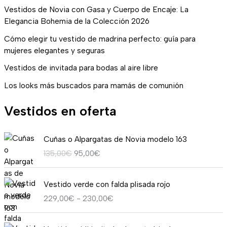
Vestidos de Novia con Gasa y Cuerpo de Encaje: La
Elegancia Bohemia de la Colección 2026
Cómo elegir tu vestido de madrina perfecto: guía para
mujeres elegantes y seguras
Vestidos de invitada para bodas al aire libre
Los looks más buscados para mamás de comunión
Vestidos en oferta
E
E
Cuñas o Alpargatas de Novia modelo 163
l
l
135,00
€
95,00
€
p
p
r
r
R
e
e
Vestido verde con falda plisada rojo
a
c
c
229,00
€
-
230,00
€
n
i
i
g
o
o
E
E
o
o
a