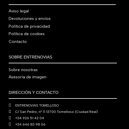
.
g
u
l
s
7
,
0
.
i
a
e
:
Aviso legal
9
0
0
n
l
r
4
Devoluciones y envíos
0
0
€
a
e
a
1
,
€
.
Política de privacidad
l
s
:
0
0
.
Política de cookies
e
:
4
,
0
Contacto
r
5
8
0
€
a
6
0
0
.
:
0
,
€
SOBRE ENTRENOVIAS
7
,
0
.
6
0
0
Sobre nosotras
0
0
€
Asesoría de imagen
,
€
.
0
.
DIRECCIÓN Y CONTACTO
0
€
ENTRENOVIAS TOMELLOSO
.
C/ San Pedro, nº 11 13700 Tomelloso (Ciudad Real)
+34 926 51 42 04
+34 646 83 98 06