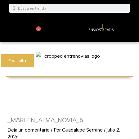
Ir
Buscar
Buscar
al
contenido
0
ENVÍOS GRATIS
Carrito
Pedir cita
_MARLEN_ALMA_NOVIA_5
Deja un comentario
/ Por
Guadalupe Serrano
/
julio 2,
2026