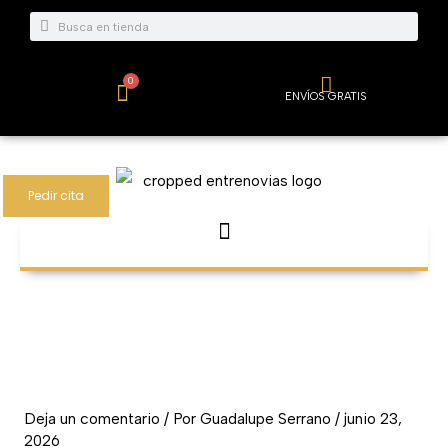
Ir
Buscar
Buscar
al
contenido
0
Carrito
ENVÍOS GRATIS
Pedir cita
Deja un comentario
/ Por
Guadalupe Serrano
/
junio 23,
2026