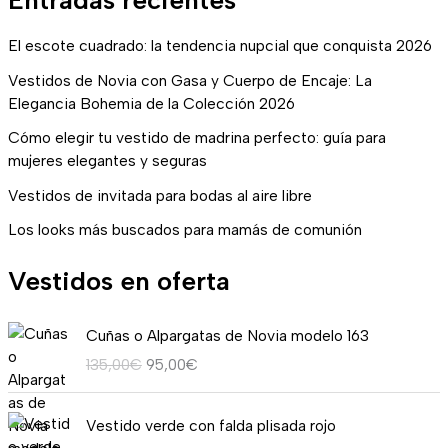
El escote cuadrado: la tendencia nupcial que conquista 2026
Vestidos de Novia con Gasa y Cuerpo de Encaje: La
Elegancia Bohemia de la Colección 2026
Cómo elegir tu vestido de madrina perfecto: guía para
mujeres elegantes y seguras
Vestidos de invitada para bodas al aire libre
Los looks más buscados para mamás de comunión
Vestidos en oferta
E
E
Cuñas o Alpargatas de Novia modelo 163
l
l
135,00
€
95,00
€
p
p
r
r
R
e
e
Vestido verde con falda plisada rojo
a
c
c