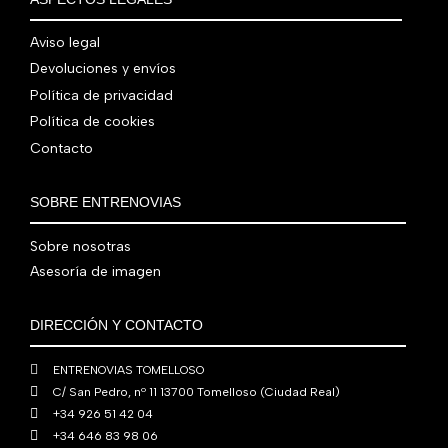
o
a
i
a
r
5
9
0
0
r
c
n
l
a
9
0
0
€
Aviso legal
i
t
a
e
:
0
,
€
.
g
u
Devoluciones y envíos
l
s
7
,
0
.
i
a
e
:
Política de privacidad
9
0
0
n
l
r
4
Política de cookies
0
0
€
a
e
a
1
Contacto
,
€
.
l
s
:
0
0
.
e
:
4
,
0
SOBRE ENTRENOVIAS
r
5
8
0
€
a
6
0
0
.
Sobre nosotras
:
0
,
€
Asesoría de imagen
7
,
0
.
6
0
0
0
0
€
DIRECCIÓN Y CONTACTO
,
€
.
0
.
ENTRENOVIAS TOMELLOSO
0
C/ San Pedro, nº 11 13700 Tomelloso (Ciudad Real)
€
+34 926 51 42 04
.
+34 646 83 98 06