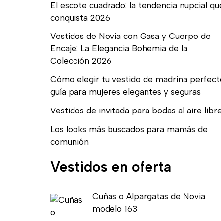
El escote cuadrado: la tendencia nupcial qu
conquista 2026
Vestidos de Novia con Gasa y Cuerpo de
Encaje: La Elegancia Bohemia de la
Colección 2026
Cómo elegir tu vestido de madrina perfect
guía para mujeres elegantes y seguras
Vestidos de invitada para bodas al aire libr
Los looks más buscados para mamás de
comunión
Vestidos en oferta
E
E
Cuñas o Alpargatas de Novia
l
l
modelo 163
p
p