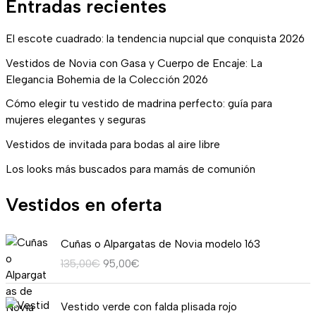
Entradas recientes
El escote cuadrado: la tendencia nupcial que conquista 2026
Vestidos de Novia con Gasa y Cuerpo de Encaje: La
Elegancia Bohemia de la Colección 2026
Cómo elegir tu vestido de madrina perfecto: guía para
mujeres elegantes y seguras
Vestidos de invitada para bodas al aire libre
Los looks más buscados para mamás de comunión
Vestidos en oferta
E
E
Cuñas o Alpargatas de Novia modelo 163
l
l
135,00
€
95,00
€
p
p
r
r
R
e
e
Vestido verde con falda plisada rojo
a