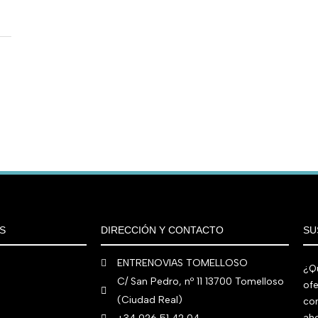
S
DIRECCIÓN Y CONTACTO
SU
ENTRENOVIAS TOMELLOSO
¿Qu
C/ San Pedro, nº 11 13700 Tomelloso
ofe
(Ciudad Real)
co
aho