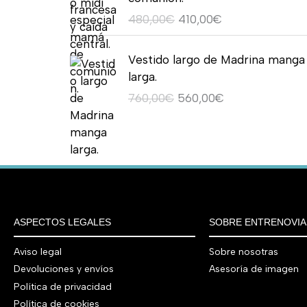
2
,
g
u
0
p
p
0
e
:
o
o
8
0
480,00
€
410,00
€
i
a
,
r
r
€
r
5
o
a
0
0
n
l
0
e
e
.
a
6
r
c
E
E
,
€
a
e
0
c
c
Vestido largo de Madrina manga
:
0
i
t
l
l
0
.
l
s
€
i
i
larga.
7
,
g
u
p
p
0
e
:
o
o
5
0
760,00
€
560,00
€
i
a
r
r
€
r
4
o
a
0
0
n
l
e
e
.
a
9
r
c
,
€
a
e
c
c
:
0
i
t
0
.
l
s
i
i
8
,
g
u
0
e
:
o
o
9
0
i
a
€
r
5
o
a
0
0
n
l
.
a
9
r
c
,
€
a
e
:
0
ASPECTOS LEGALES
SOBRE ENTRENOVIA
i
t
0
.
l
s
7
,
g
u
0
e
:
Aviso legal
Sobre nosotras
9
0
i
a
€
r
4
Devoluciones y envíos
Asesoría de imagen
0
0
n
l
.
a
1
Política de privacidad
,
€
a
e
:
0
Política de cookies
0
.