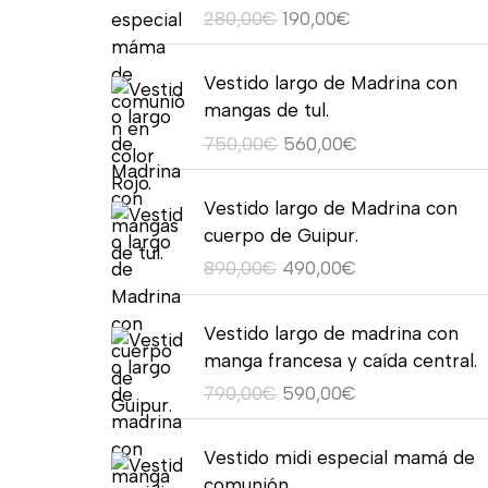
p
p
e
o
o
3
0
280,00
€
190,00
€
i
a
r
r
s
o
a
5
€
n
l
e
e
d
r
c
E
E
,
.
a
e
c
c
Vestido largo de Madrina con
e
i
t
l
l
0
l
s
i
i
mangas de tul.
2
g
u
p
p
0
e
:
o
o
2
750,00
€
560,00
€
i
a
r
r
€
r
1
o
a
9
n
l
e
e
.
a
9
r
c
E
E
,
a
e
c
c
Vestido largo de Madrina con
:
0
i
t
l
l
0
l
s
i
i
cuerpo de Guipur.
2
,
g
u
p
p
0
e
:
o
o
1
0
890,00
€
490,00
€
i
a
r
r
€
r
3
o
a
5
0
n
l
e
e
h
a
5
r
c
E
E
,
€
a
e
c
c
Vestido largo de madrina con
a
:
0
i
t
l
l
0
.
l
s
i
i
manga francesa y caída central.
s
4
,
g
u
p
p
0
e
:
o
o
t
5
0
790,00
€
590,00
€
i
a
r
r
€
r
1
o
a
a
0
0
n
l
e
e
.
a
9
r
c
2
E
E
,
€
a
e
c
c
Vestido midi especial mamá de
:
0
i
t
3
l
l
0
.
l
s
i
i
comunión.