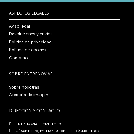
r
5
9
0
0
r
c
n
l
a
9
0
0
€
i
t
a
e
ASPECTOS LEGALES
:
0
,
€
.
g
u
l
s
7
,
0
.
i
a
e
:
Aviso legal
9
0
0
n
l
r
4
Devoluciones y envíos
0
0
€
a
e
a
1
,
€
.
Política de privacidad
l
s
:
0
0
.
Política de cookies
e
:
4
,
0
Contacto
r
5
8
0
€
a
6
0
0
.
:
0
,
€
SOBRE ENTRENOVIAS
7
,
0
.
6
0
0
Sobre nosotras
0
0
€
Asesoría de imagen
,
€
.
0
.
DIRECCIÓN Y CONTACTO
0
€
ENTRENOVIAS TOMELLOSO
.
C/ San Pedro, nº 11 13700 Tomelloso (Ciudad Real)