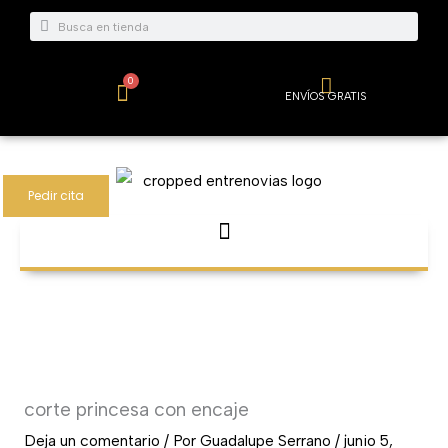
Ir
Buscar
Buscar
al
contenido
0
Carrito
ENVÍOS GRATIS
Pedir cita
corte princesa con encaje
Deja un comentario
/ Por
Guadalupe Serrano
/
junio 5,