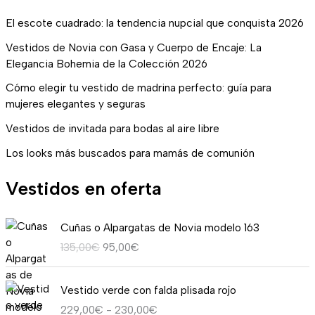
El escote cuadrado: la tendencia nupcial que conquista 2026
Vestidos de Novia con Gasa y Cuerpo de Encaje: La
Elegancia Bohemia de la Colección 2026
Cómo elegir tu vestido de madrina perfecto: guía para
mujeres elegantes y seguras
Vestidos de invitada para bodas al aire libre
Los looks más buscados para mamás de comunión
Vestidos en oferta
E
E
Cuñas o Alpargatas de Novia modelo 163
l
l
135,00
€
95,00
€
p
p
r
r
R
e
e
Vestido verde con falda plisada rojo
a
c
c
229,00
€
-
230,00
€
n