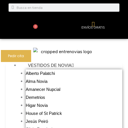
Ir
Buscar
Buscar
al
contenido
0
ENVÍOS GRATIS
Carrito
Pedir cita
VESTIDOS DE NOVIA
Alberto Palatchi
Alma Novia
Amanecer Nupcial
Demetrios
Higar Novia
House of St Patrick
Jesús Peiró