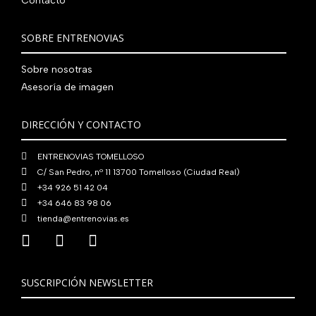
Contacto
r
5
8
0
€
a
6
0
0
.
:
0
,
€
SOBRE ENTRENOVIAS
7
,
0
.
6
0
0
Sobre nosotras
0
0
€
Asesoría de imagen
,
€
.
0
.
DIRECCIÓN Y CONTACTO
0
€
ENTRENOVIAS TOMELLOSO
.
C/ San Pedro, nº 11 13700 Tomelloso (Ciudad Real)
+34 926 51 42 04
+34 646 83 98 06
tienda@entrenovias.es
SUSCRIPCIÓN NEWSLETTER