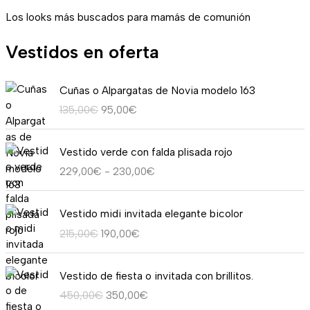
Los looks más buscados para mamás de comunión
Vestidos en oferta
E
E
Cuñas o Alpargatas de Novia modelo 163
l
l
135,00
€
95,00
€
p
p
r
r
R
e
e
Vestido verde con falda plisada rojo
a
c
c
229,00
€
-
230,00
€
n
i
i
g
o
o
E
E
o
o
a
Vestido midi invitada elegante bicolor
l
l
d
r
c
215,00
€
190,00
€
p
p
e
i
t
r
r
p
g
u
E
E
e
e
r
i
a
Vestido de fiesta o invitada con brillitos.
l
l
c
c
e
n
l
450,00
€
350,00
€
p
p
i
i
c
a
e