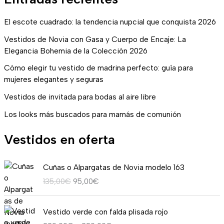
El escote cuadrado: la tendencia nupcial que conquista 2026
Vestidos de Novia con Gasa y Cuerpo de Encaje: La
Elegancia Bohemia de la Colección 2026
Cómo elegir tu vestido de madrina perfecto: guía para
mujeres elegantes y seguras
Vestidos de invitada para bodas al aire libre
Los looks más buscados para mamás de comunión
Vestidos en oferta
E
E
Cuñas o Alpargatas de Novia modelo 163
l
l
135,00
€
95,00
€
p
p
r
r
R
e
e
Vestido verde con falda plisada rojo
a
c
c