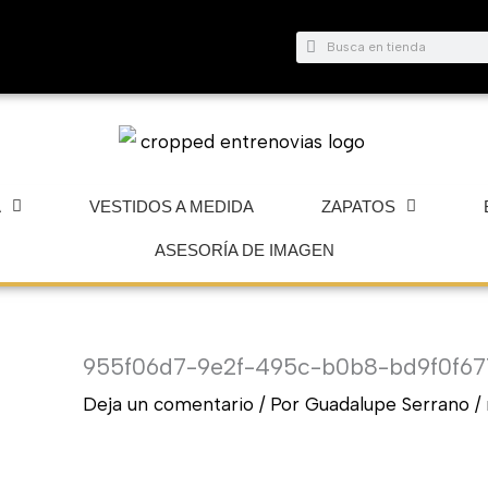
Buscar
Buscar
A
VESTIDOS A MEDIDA
ZAPATOS
ASESORÍA DE IMAGEN
955f06d7-9e2f-495c-b0b8-bd9f0f6
Deja un comentario
/ Por
Guadalupe Serrano
/