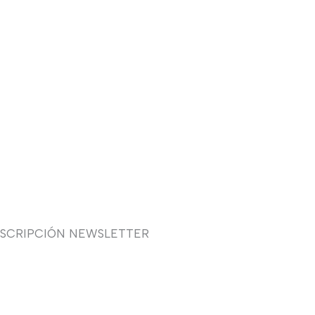
USCRIPCIÓN NEWSLETTER
uieres recibir en primicia
estras ofertas y promociones
 novia, fiesta, complementos y