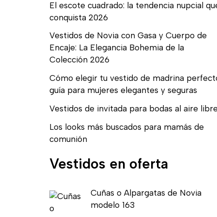
El escote cuadrado: la tendencia nupcial qu
conquista 2026
Vestidos de Novia con Gasa y Cuerpo de
Encaje: La Elegancia Bohemia de la
Colección 2026
Cómo elegir tu vestido de madrina perfect
guía para mujeres elegantes y seguras
Vestidos de invitada para bodas al aire libr
Los looks más buscados para mamás de
comunión
Vestidos en oferta
E
E
Cuñas o Alpargatas de Novia
l
l
modelo 163
p
p