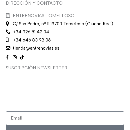
DIRECCIÓN Y CONTACTO
ENTRENOVIAS TOMELLOSO
C/ San Pedro, nº 11 13700 Tomelloso (Ciudad Real)
+34 926 51 42 04
+34 646 83 98 06
tienda@entrenovias.es
SUSCRIPCIÓN NEWSLETTER
¿Quieres recibir en primicia nuestras ofertas y
promociones en novia, fiesta, complementos y calzado?
Suscríbete ahora, solo recibirás correos puntuales.
Email