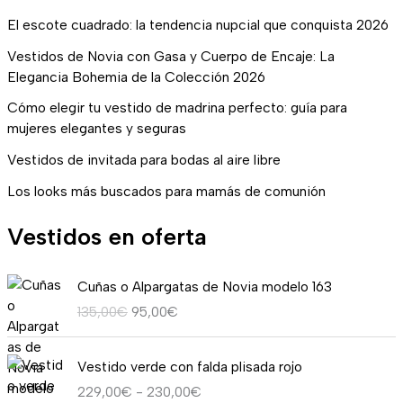
El escote cuadrado: la tendencia nupcial que conquista 2026
Vestidos de Novia con Gasa y Cuerpo de Encaje: La
Elegancia Bohemia de la Colección 2026
Cómo elegir tu vestido de madrina perfecto: guía para
mujeres elegantes y seguras
Vestidos de invitada para bodas al aire libre
Los looks más buscados para mamás de comunión
Vestidos en oferta
E
E
Cuñas o Alpargatas de Novia modelo 163
l
l
135,00
€
95,00
€
p
p
r
r
R
e
e
Vestido verde con falda plisada rojo
a
c
c
229,00
€
-
230,00
€
n
i
i