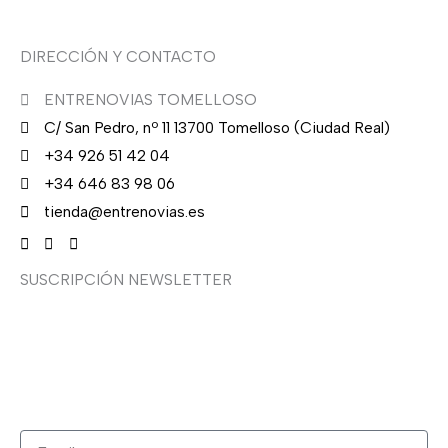
DIRECCIÓN Y CONTACTO
ENTRENOVIAS TOMELLOSO
C/ San Pedro, nº 11 13700 Tomelloso (Ciudad Real)
+34 926 51 42 04
+34 646 83 98 06
tienda@entrenovias.es
SUSCRIPCIÓN NEWSLETTER
¿Quieres recibir en primicia nuestras ofertas y
promociones en novia, fiesta, complementos y calzado?
Suscríbete ahora, solo recibirás correos puntuales.
Email