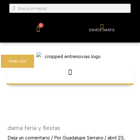
Ir
Buscar
Buscar
al
contenido
0
Carrito
ENVÍOS GRATIS
Pedir cita
dama feria y fiestas
Deja un comentario
/ Por
Guadalupe Serrano
/
abril 23,