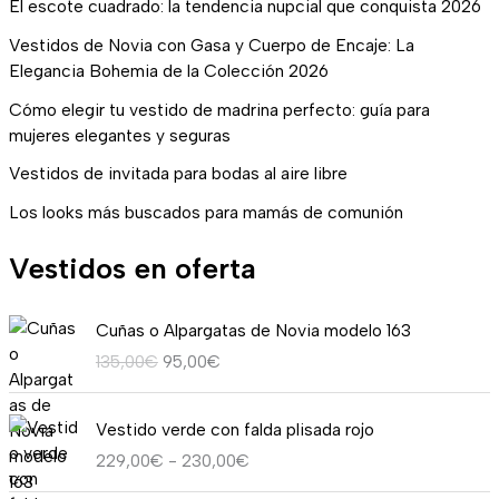
El escote cuadrado: la tendencia nupcial que conquista 2026
Vestidos de Novia con Gasa y Cuerpo de Encaje: La
Elegancia Bohemia de la Colección 2026
Cómo elegir tu vestido de madrina perfecto: guía para
mujeres elegantes y seguras
Vestidos de invitada para bodas al aire libre
Los looks más buscados para mamás de comunión
Vestidos en oferta
E
E
Cuñas o Alpargatas de Novia modelo 163
l
l
135,00
€
95,00
€
p
p
r
r
R
e
e
Vestido verde con falda plisada rojo
a
c
c
229,00
€
-
230,00
€
n
i
i
g
o
o