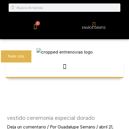
Ir
Buscar
Buscar
al
contenido
0
Carrito
ENVÍOS GRATIS
Pedir cita
vestido ceremonia especial dorado
Deja un comentario
/ Por
Guadalupe Serrano
/
abril 21,