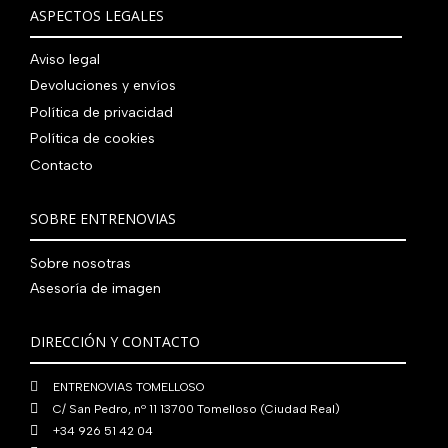
€
i
t
a
e
ASPECTOS LEGALES
:
0
,
€
.
g
u
l
s
7
,
0
.
i
a
e
:
Aviso legal
9
0
0
n
l
r
4
Devoluciones y envíos
0
0
€
a
e
a
1
,
€
.
Política de privacidad
l
s
:
0
0
.
Política de cookies
e
:
4
,
0
Contacto
r
5
8
0
€
a
6
0
0
.
:
0
,
€
SOBRE ENTRENOVIAS
7
,
0
.
6
0
0
Sobre nosotras
0
0
€
Asesoría de imagen
,
€
.
0
.
DIRECCIÓN Y CONTACTO
0
€
ENTRENOVIAS TOMELLOSO
.
C/ San Pedro, nº 11 13700 Tomelloso (Ciudad Real)
+34 926 51 42 04