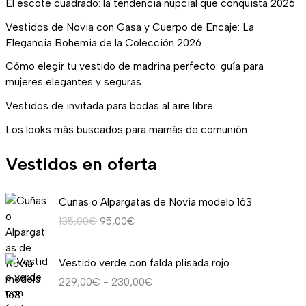
El escote cuadrado: la tendencia nupcial que conquista 2026
Vestidos de Novia con Gasa y Cuerpo de Encaje: La
Elegancia Bohemia de la Colección 2026
Cómo elegir tu vestido de madrina perfecto: guía para
mujeres elegantes y seguras
Vestidos de invitada para bodas al aire libre
Los looks más buscados para mamás de comunión
Vestidos en oferta
E
E
Cuñas o Alpargatas de Novia modelo 163
l
l
135,00
€
95,00
€
p
p
r
r
R
e
e
Vestido verde con falda plisada rojo
a
c
c
229,00
€
-
230,00
€
n
i
i
g
o
o