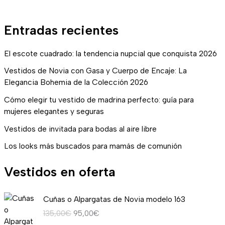
Entradas recientes
El escote cuadrado: la tendencia nupcial que conquista 2026
Vestidos de Novia con Gasa y Cuerpo de Encaje: La
Elegancia Bohemia de la Colección 2026
Cómo elegir tu vestido de madrina perfecto: guía para
mujeres elegantes y seguras
Vestidos de invitada para bodas al aire libre
Los looks más buscados para mamás de comunión
Vestidos en oferta
E
E
Cuñas o Alpargatas de Novia modelo 163
l
l
135,00
€
95,00
€
p
p