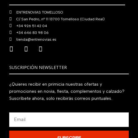
0
€
ENTRENOVIAS TOMELLOSO
.
C/ San Pedro, nº 11 13700 Tomelloso (Ciudad Real)
+34 926 51 42 04
+34 646 83 98 06
tienda@entrenovias.es
SUSCRIPCIÓN NEWSLETTER
¿Quieres recibir en primicia nuestras ofertas y
promociones en novia, fiesta, complementos y calzado?
Suscríbete ahora, solo recibirás correos puntuales.
Email
SUBSCRIBE