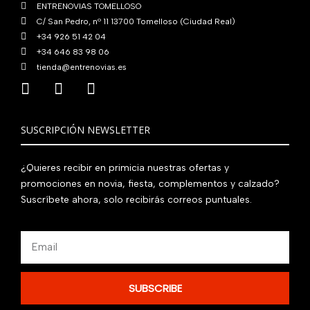
ENTRENOVIAS TOMELLOSO
.
C/ San Pedro, nº 11 13700 Tomelloso (Ciudad Real)
+34 926 51 42 04
+34 646 83 98 06
tienda@entrenovias.es
SUSCRIPCIÓN NEWSLETTER
¿Quieres recibir en primicia nuestras ofertas y
promociones en novia, fiesta, complementos y calzado?
Suscríbete ahora, solo recibirás correos puntuales.
Email
SUBSCRIBE