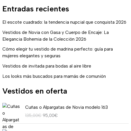
Entradas recientes
El escote cuadrado: la tendencia nupcial que conquista 2026
Vestidos de Novia con Gasa y Cuerpo de Encaje: La
Elegancia Bohemia de la Colección 2026
Cómo elegir tu vestido de madrina perfecto: guía para
mujeres elegantes y seguras
Vestidos de invitada para bodas al aire libre
Los looks más buscados para mamás de comunión
Vestidos en oferta
E
E
Cuñas o Alpargatas de Novia modelo 163
l
l
135,00
€
95,00
€
p
p
r
r
R
e
e