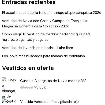
Entradas recientes
El escote cuadrado: la tendencia nupcial que conquista 2026
Vestidos de Novia con Gasa y Cuerpo de Encaje: La
Elegancia Bohemia de la Colección 2026
Cómo elegir tu vestido de madrina perfecto: guía para
mujeres elegantes y seguras
Vestidos de invitada para bodas al aire libre
Los looks más buscados para mamás de comunión
Vestidos en oferta
E
E
Cuñas o Alpargatas de Novia modelo 163
l
l
135,00
€
95,00
€
p
p
r
r
R
e
e
Vestido verde con falda plisada rojo
a