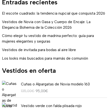
Entradas recientes
El escote cuadrado: la tendencia nupcial que conquista 2026
Vestidos de Novia con Gasa y Cuerpo de Encaje: La
Elegancia Bohemia de la Colección 2026
Cómo elegir tu vestido de madrina perfecto: guía para
mujeres elegantes y seguras
Vestidos de invitada para bodas al aire libre
Los looks más buscados para mamás de comunión
Vestidos en oferta
E
E
Cuñas o Alpargatas de Novia modelo 163
l
l
135,00
€
95,00
€
p
p
r
r
R
e
e
Vestido verde con falda plisada rojo
a