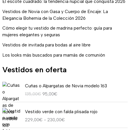
El escote cuadrado: la tendencia nupcial que conquista 2026
Vestidos de Novia con Gasa y Cuerpo de Encaje: La
Elegancia Bohemia de la Colección 2026
Cómo elegir tu vestido de madrina perfecto: guía para
mujeres elegantes y seguras
Vestidos de invitada para bodas al aire libre
Los looks más buscados para mamás de comunión
Vestidos en oferta
E
E
Cuñas o Alpargatas de Novia modelo 163
l
l
135,00
€
95,00
€
p
p
r
r
R
e
e
Vestido verde con falda plisada rojo
a
c
c
229,00
€
-
230,00
€
n
i
i
g
o
o