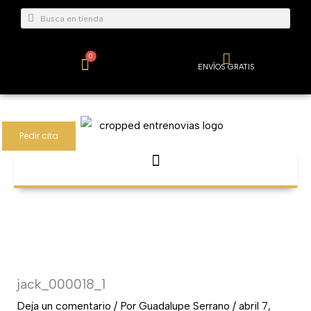
Ir
Buscar
Buscar
al
contenido
0
Carrito
ENVÍOS GRATIS
Pedir cita
jack_000018_1
Deja un comentario
/ Por
Guadalupe Serrano
/
abril 7,