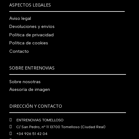
€
i
t
a
e
ASPECTOS LEGALES
:
0
,
€
.
g
u
l
s
7
,
0
.
i
a
e
:
Aviso legal
9
0
0
n
l
r
4
Devoluciones y envíos
0
0
€
a
e
a
1
,
€
.
Política de privacidad
l
s
:
0
0
.
Política de cookies
e
:
4
,
0
Contacto
r
5
8
0
€
a
6
0
0
.
:
0
,
€
SOBRE ENTRENOVIAS
7
,
0
.
6
0
0
Sobre nosotras
0
0
€
Asesoría de imagen
,
€
.
0
.
DIRECCIÓN Y CONTACTO
0
€
ENTRENOVIAS TOMELLOSO
.
C/ San Pedro, nº 11 13700 Tomelloso (Ciudad Real)
+34 926 51 42 04