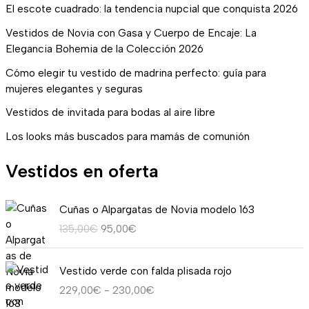
El escote cuadrado: la tendencia nupcial que conquista 2026
Vestidos de Novia con Gasa y Cuerpo de Encaje: La
Elegancia Bohemia de la Colección 2026
Cómo elegir tu vestido de madrina perfecto: guía para
mujeres elegantes y seguras
Vestidos de invitada para bodas al aire libre
Los looks más buscados para mamás de comunión
Vestidos en oferta
E
E
Cuñas o Alpargatas de Novia modelo 163
l
l
135,00
€
95,00
€
p
p
r
r
R
e
e
Vestido verde con falda plisada rojo
a
c
c
229,00
€
-
230,00
€
n
i
i