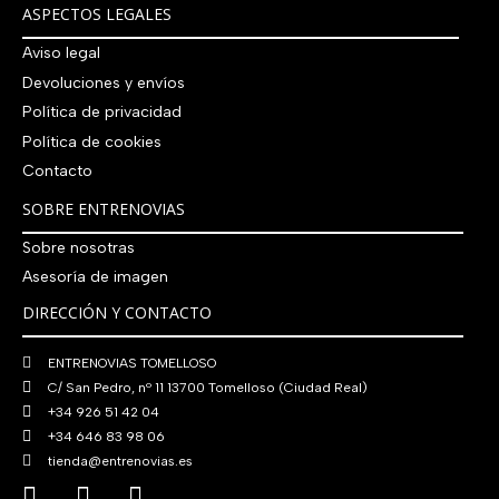
a
9
0
0
€
ASPECTOS LEGALES
i
t
a
e
:
0
,
€
.
g
u
l
s
Aviso legal
7
,
0
.
i
a
e
:
9
0
0
Devoluciones y envíos
n
l
r
4
0
0
€
Política de privacidad
a
e
a
1
,
€
.
Política de cookies
l
s
:
0
0
.
e
:
4
,
Contacto
0
r
5
8
0
€
SOBRE ENTRENOVIAS
a
6
0
0
.
:
0
Sobre nosotras
,
€
7
,
0
.
Asesoría de imagen
6
0
0
DIRECCIÓN Y CONTACTO
0
0
€
,
€
.
ENTRENOVIAS TOMELLOSO
0
.
C/ San Pedro, nº 11 13700 Tomelloso (Ciudad Real)
0
+34 926 51 42 04
€
+34 646 83 98 06
.
tienda@entrenovias.es