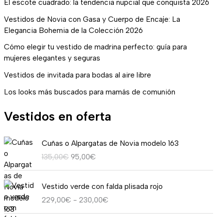
El escote cuadrado: la tendencia nupcial que conquista 2026
Vestidos de Novia con Gasa y Cuerpo de Encaje: La
Elegancia Bohemia de la Colección 2026
Cómo elegir tu vestido de madrina perfecto: guía para
mujeres elegantes y seguras
Vestidos de invitada para bodas al aire libre
Los looks más buscados para mamás de comunión
Vestidos en oferta
E
E
Cuñas o Alpargatas de Novia modelo 163
l
l
135,00
€
95,00
€
p
p
r
r
R
e
e
Vestido verde con falda plisada rojo
a
c
c
229,00
€
-
230,00
€
n
i
i
g
o
o