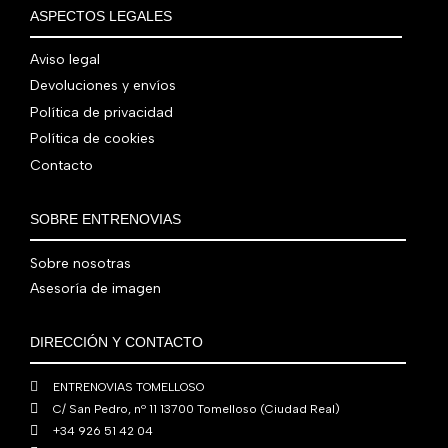
€
i
t
a
e
ASPECTOS LEGALES
:
0
,
€
.
g
u
l
s
7
,
0
.
i
a
e
:
Aviso legal
9
0
0
n
l
r
4
Devoluciones y envíos
0
0
€
a
e
a
1
,
€
.
Política de privacidad
l
s
:
0
0
.
Política de cookies
e
:
4
,
0
Contacto
r
5
8
0
€
a
6
0
0
.
:
0
,
€
SOBRE ENTRENOVIAS
7
,
0
.
6
0
0
Sobre nosotras
0
0
€
Asesoría de imagen
,
€
.
0
.
DIRECCIÓN Y CONTACTO
0
€
ENTRENOVIAS TOMELLOSO
.
C/ San Pedro, nº 11 13700 Tomelloso (Ciudad Real)
+34 926 51 42 04