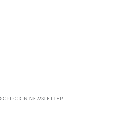
USCRIPCIÓN NEWSLETTER
uieres recibir en primicia
estras ofertas y promociones
 novia, fiesta, complementos y