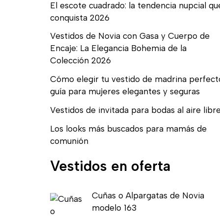
El escote cuadrado: la tendencia nupcial qu
conquista 2026
Vestidos de Novia con Gasa y Cuerpo de
Encaje: La Elegancia Bohemia de la
Colección 2026
Cómo elegir tu vestido de madrina perfect
guía para mujeres elegantes y seguras
Vestidos de invitada para bodas al aire libr
Los looks más buscados para mamás de
comunión
Vestidos en oferta
E
E
Cuñas o Alpargatas de Novia
l
l
modelo 163
p
p