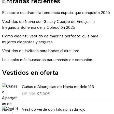
Entradas recientes
El escote cuadrado: la tendencia nupcial que conquista 2026
Vestidos de Novia con Gasa y Cuerpo de Encaje: La
Elegancia Bohemia de la Colección 2026
Cómo elegir tu vestido de madrina perfecto: guía para
mujeres elegantes y seguras
Vestidos de invitada para bodas al aire libre
Los looks más buscados para mamás de comunión
Vestidos en oferta
E
E
Cuñas o Alpargatas de Novia modelo 163
l
l
135,00
€
95,00
€
p
p
r
r
R
e
e
Vestido verde con falda plisada rojo
a
c
c