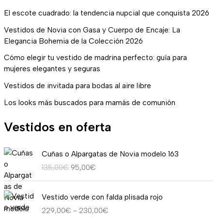
El escote cuadrado: la tendencia nupcial que conquista 2026
Vestidos de Novia con Gasa y Cuerpo de Encaje: La
Elegancia Bohemia de la Colección 2026
Cómo elegir tu vestido de madrina perfecto: guía para
mujeres elegantes y seguras
Vestidos de invitada para bodas al aire libre
Los looks más buscados para mamás de comunión
Vestidos en oferta
E
E
Cuñas o Alpargatas de Novia modelo 163
l
l
135,00
€
95,00
€
p
p
r
r
R
e
e
Vestido verde con falda plisada rojo
a
c
c
229,00
€
-
230,00
€
n
i
i