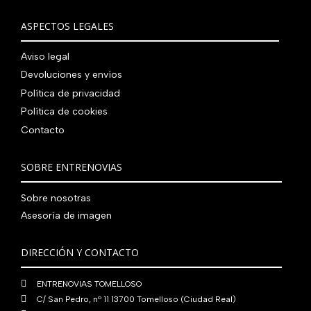
r
c
n
l
a
9
0
0
€
i
t
a
e
ASPECTOS LEGALES
:
0
,
€
.
g
u
l
s
7
,
0
.
i
a
e
:
Aviso legal
9
0
0
n
l
r
4
Devoluciones y envíos
0
0
€
a
e
a
1
,
€
.
Política de privacidad
l
s
:
0
0
.
Política de cookies
e
:
4
,
0
Contacto
r
5
8
0
€
a
6
0
0
.
:
0
,
€
SOBRE ENTRENOVIAS
7
,
0
.
6
0
0
Sobre nosotras
0
0
€
Asesoría de imagen
,
€
.
0
.
DIRECCIÓN Y CONTACTO
0
€
ENTRENOVIAS TOMELLOSO
.
C/ San Pedro, nº 11 13700 Tomelloso (Ciudad Real)