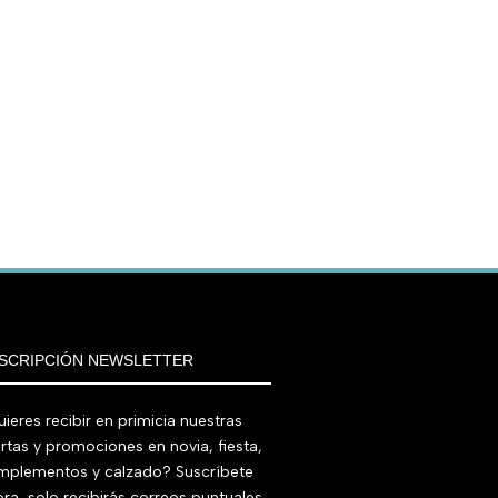
SCRIPCIÓN NEWSLETTER
ieres recibir en primicia nuestras
rtas y promociones en novia, fiesta,
mplementos y calzado? Suscríbete
ra, solo recibirás correos puntuales.