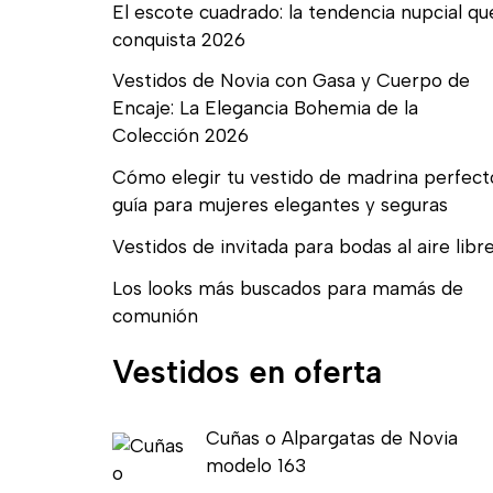
El escote cuadrado: la tendencia nupcial qu
conquista 2026
Vestidos de Novia con Gasa y Cuerpo de
Encaje: La Elegancia Bohemia de la
Colección 2026
Cómo elegir tu vestido de madrina perfect
guía para mujeres elegantes y seguras
Vestidos de invitada para bodas al aire libr
Los looks más buscados para mamás de
comunión
Vestidos en oferta
E
E
Cuñas o Alpargatas de Novia
l
l
modelo 163
p
p