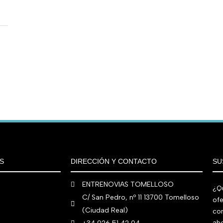
S
DIRECCIÓN Y CONTACTO
SU
ENTRENOVIAS TOMELLOSO
¿Qu
C/ San Pedro, nº 11 13700 Tomelloso
ofe
(Ciudad Real)
co
aho