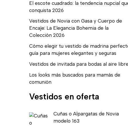
El escote cuadrado: la tendencia nupcial qu
conquista 2026
Vestidos de Novia con Gasa y Cuerpo de
Encaje: La Elegancia Bohemia de la
Colección 2026
Cómo elegir tu vestido de madrina perfect
guía para mujeres elegantes y seguras
Vestidos de invitada para bodas al aire libr
Los looks más buscados para mamás de
comunión
Vestidos en oferta
E
E
Cuñas o Alpargatas de Novia
l
l
modelo 163
p
p